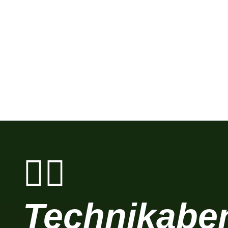
Trainingsgelände
Mitglieder
Golfen lernen
Eventlocation
🏌️‍♂️
Technikabe