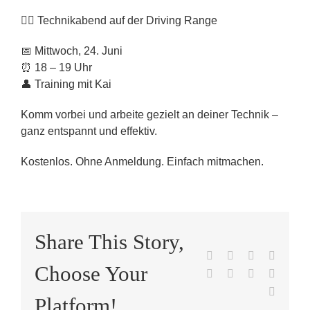
🏌️‍♂️ Technikabend auf der Driving Range
📅 Mittwoch, 24. Juni
⏰ 18 – 19 Uhr
👤 Training mit Kai
Komm vorbei und arbeite gezielt an deiner Technik –
ganz entspannt und effektiv.
Kostenlos. Ohne Anmeldung. Einfach mitmachen.
Share This Story,
Facebook
X
Reddit
LinkedI
Choose Your
WhatsApp
Tumblr
Pinterest
Vk
E-
Platform!
Mail