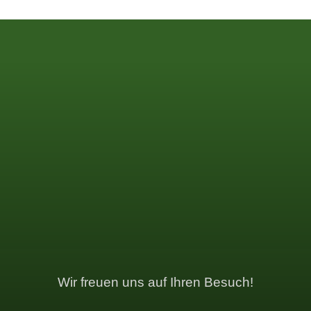
SCHON
SCHON
RICHTIG?
RICHTIG?
⛳️
⛳️
Wir freuen uns auf Ihren Besuch!