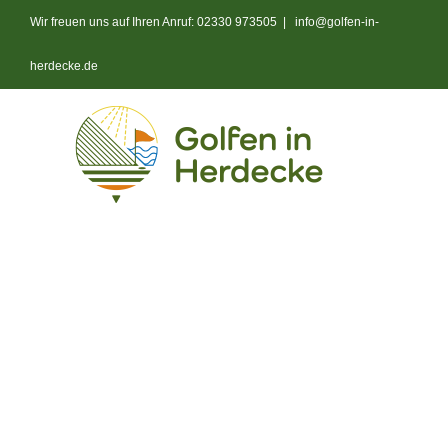
Zum
Wir freuen uns auf Ihren Anruf: 02330 973505
|
info@golfen-in-
Inhalt
springen
herdecke.de
Start
Anlage
Platz