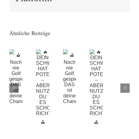
🔥
🔥
DEIN
DEIN
⛳️
⛳️
⚠️
Ähnliche Beiträge
SCHWUNG
SCHWUN
Noch
Noch
Ach
HAT
HAT
nie
nie
Clu
POTENZIAL
POTENZI
Golf
Golf
mor
–
–
gespielt?
gespielt?
bis
ABER
ABER
DAS
DAS
13
NUTZT
NUTZT
ist
ist
Uhr
DU
DU
deine
deine
gesp
ES
ES
Chance!
Chance!