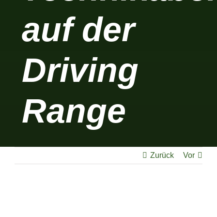
auf der
Driving
Range
Zurück
Vor
Zeige
grösseres