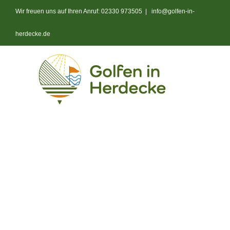
Zum
Wir freuen uns auf Ihren Anruf: 02330 973505
|
info@golfen-in-
Inhalt
springen
herdecke.de
Start
Anlage
Platz