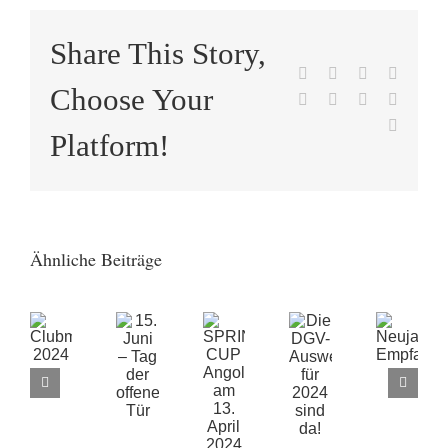
Share This Story,
Facebook
X
Reddit
LinkedI
Choose Your
WhatsApp
Tumblr
Pinterest
Vk
E-
Platform!
Mail
15.
Die
SPRING
Ähnliche Beiträge
Juni
DGV-
CUP
Clubmeisterschaften
Neuj
–
Ausweise
Angolfen
2024
Emp
Tag
für
am
der
2024
13.