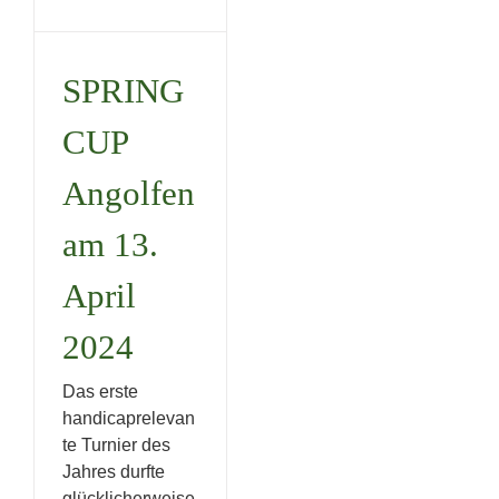
am 13.
April
SPRING
2024
CUP
Uncategorized
Angolfen
am 13.
April
2024
Das erste
handicaprelevan
te Turnier des
Jahres durfte
glücklicherweise