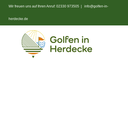
Zum
Wir freuen uns auf Ihren Anruf: 02330 973505
|
info@golfen-in-
Inhalt
springen
herdecke.de
Start
Anlage
Platz