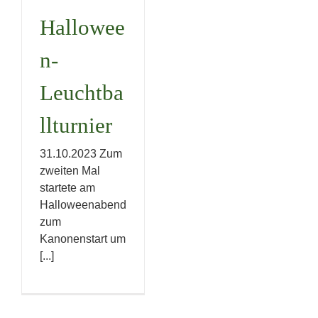
Uncategorized
Hallowee
n-
Leuchtba
llturnier
31.10.2023 Zum
zweiten Mal
startete am
Halloweenabend
zum
Kanonenstart um
[...]