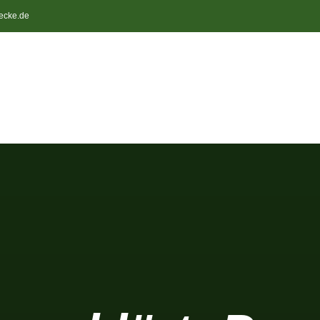
ecke.de
Anlage
Platz
Trainingsgelände
Mitg