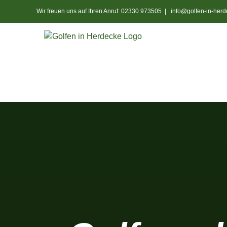
Zum
Wir freuen uns auf Ihren Anruf: 02330 973505
|
info@golfen-in-herd
Inhalt
springen
Start