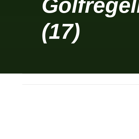
Golfregel
(17)
Zeige
grösseres
Bild