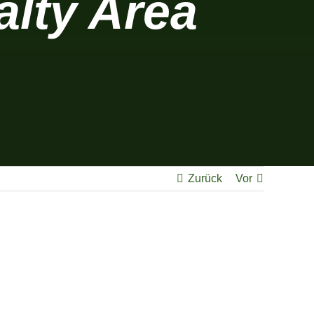
alty Area
Zurück
Vor